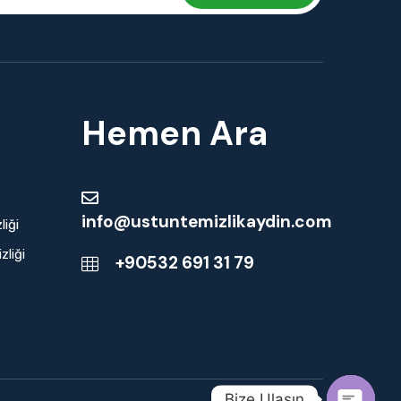
Hemen Ara
info@ustuntemizlikaydin.com
iği
liği
+90532 691 31 79
Bize Ulaşın