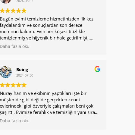
2024-08-02
Bugün evimi temizleme hizmetinizden ilk kez
faydalandım ve sonuçlardan son derece
memnun kaldım. Evin her köşesi titizlikle
temizlenmiş ve hijyenik bir hale getirilmişti.
Profesyonel, güler yüzlü ve anlayışlı ekibiniz,
Daha fazla oku
evimizi kısa sürede pırıl pırıl yaptı ve işlerinde
ne kadar iyi olduklarını gösterdiler. Ben de
yorumlara bakarak şirketle iletişime geçtim
umarım benim yorumum da başkalarına faydalı
Boing
olur. Bundan sonra temizlik için yardım
2024-07-30
alacağım tek adres.
Nuray hanım ve ekibinin yaptıkları işte bir
Sunduğunuz hizmet kalitesi ve çalışanlarınızın
müşteride gibi değilde gerçekten kendi
güler yüzlülüğü için teşekkür ederim. Üstün
evlerindeki gibi özveriyle çalışmaları beni çok
Temizlik Şirketi’ni gönül rahatlığıyla herkese
şaşırttı. Evimize ferahlık ve temizliğin yanı sıra
tavsiye ederim.
ekipçe bir neşe kattılar. Sizlere canı gönülden
Daha fazla oku
teşekkür ediyorum.