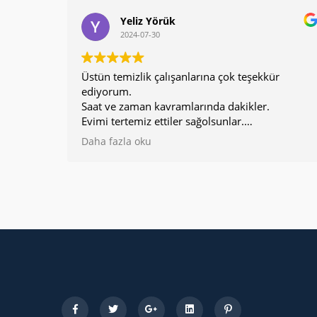
Yeliz Yörük
2024-07-30
Üstün temizlik çalışanlarına çok teşekkür
ediyorum.
Saat ve zaman kavramlarında dakikler.
Evimi tertemiz ettiler sağolsunlar.
Güven,dürüstlük,anlayış dosdoğru bir temizlik
Daha fazla oku
sirketi Üstün temizlik teşekkürler.