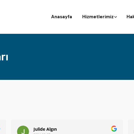
Anasayfa
Hizmetlerimiz
Ha
rı
Julide Algın