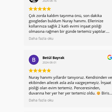
2024-08-16
Çok zorda kaldım taşınma önü, son dakika
googledan buldum Nuray hanımı. Ellerinize
kollarınıza sağlık 2 katlı evimi inşaat pisliği
olmasına rağmen bir günde tertemiz yaptılar.
Çok titiz çalıştılar. Jiletlerle tek tek ustaların
Daha fazla oku
yaptığı boya,silikon vs çıkarttılar. Camlarım çok
fazla olmasına rağmen hepsi ayna gibi oldu. İyi
ki sizi aradım, çok memnun kaldım ve herkese
tavsiye edeceğim bundan sonra
çok teşekkür
Betül Bayrak
ederim. Elinize kolunuza sağlık
2024-08-01
Nuray hanımı yıllardır tanıyoruz. Kendisinden ve
ekibinden ailecek asla asla vazgeçemeyiz. İnşaat
pisliği olan evim tertemiz. Penceresinden,
duvarına her yer her yer tertemiz oldu.
Birisi
öneri istediğinde ilk önerim kesinlikle ÜSTÜN
Daha fazla oku
TEMİZLİK.