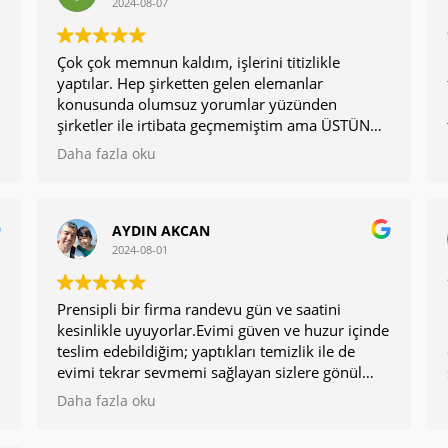
2024-08-07
Çok çok memnun kaldım, işlerini titizlikle
yaptılar. Hep şirketten gelen elemanlar
konusunda olumsuz yorumlar yüzünden
şirketler ile irtibata geçmemiştim ama ÜSTÜN
temizlik ile iyi yolunuz kesişmiş. Gelen
Daha fazla oku
arkadaşlar kendi evlerini temizliyor gibi titiz
çalıştılar, seri ve çok temizlerdi. Kesinlikle gönül
rahatlığı ile tavsiye ederim
AYDIN AKCAN
2024-08-01
Prensipli bir firma randevu gün ve saatini
kesinlikle uyuyorlar.Evimi güven ve huzur içinde
teslim edebildiğim; yaptıkları temizlik ile de
evimi tekrar sevmemi sağlayan sizlere gönül
dolusu teşekkür ederim.Iyi ki varsınız...
Daha fazla oku