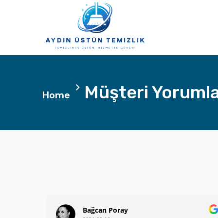
Müşteri Yorumla
Home
Bağcan Poray